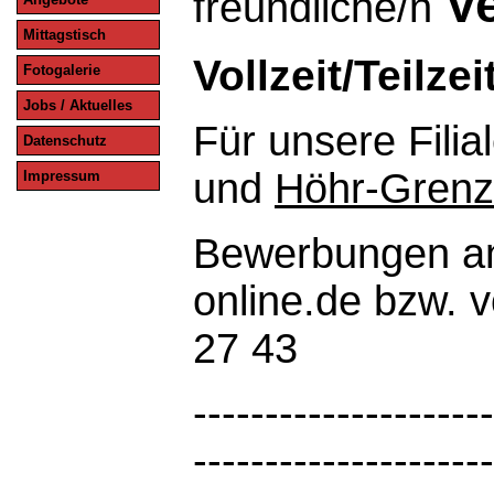
Ve
freundliche/n
Mittagstisch
Vollzeit/Teilzei
Fotogalerie
Jobs / Aktuelles
Für unsere Fili
Datenschutz
und
Höhr-Gren
Impressum
Bewerbungen an
online.de bzw. v
27 43
---------------------
---------------------