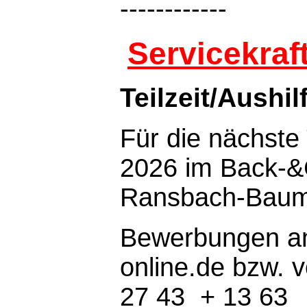
------------
Servicekraf
Teilzeit/Aushil
Für die nächste
2026 im Back-&
Ransbach-Baum
Bewerbungen an
online.de bzw. v
27 43 + 13 63