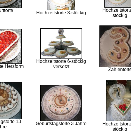
Hochzeitstort
rttorte
Hochzeitstorte 3-stöckig
stöckig
Hochzeitstorte 6-stöckig
te Herzform
versetzt
Zahlentort
gstorte 13
Geburtstagstorte 3 Jahre
Hochzeitstort
hre
stöckig