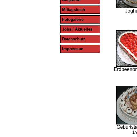
Mittagstisch
Joghu
Fotogalerie
Jobs / Aktuelles
Datenschutz
Impressum
Erdbeertor
Geburtsta
Ja