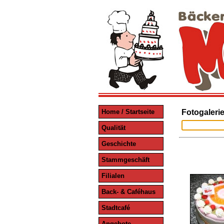
Home / Startseite
Fotogalerie
Qualität
Geschichte
Stammgeschäft
Filialen
Back- & Caféhaus
Stadtcafé
Angebote