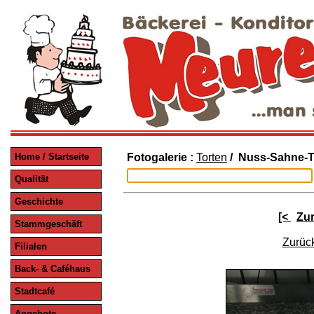
Home / Startseite
Fotogalerie :
Torten
/ Nuss-Sahne-T
Qualität
Geschichte
[<
Zu
Stammgeschäft
Zurück
Filialen
Back- & Caféhaus
Stadtcafé
Angebote