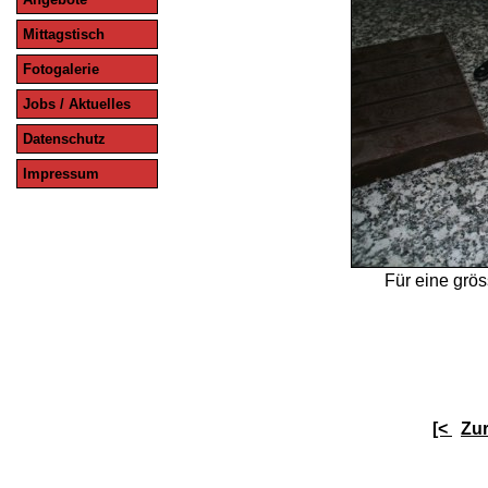
Mittagstisch
Fotogalerie
Jobs / Aktuelles
Datenschutz
Impressum
Für eine grös
[<
Zu