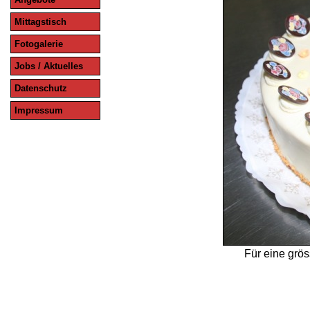
Mittagstisch
Fotogalerie
Jobs / Aktuelles
Datenschutz
Impressum
Für eine grös