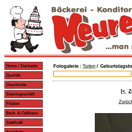
Home / Startseite
Fotogalerie :
Torten
/ Geburtstagstor
Qualität
Geschichte
[<
Z
Stammgeschäft
Zurück
Filialen
Back- & Caféhaus
Stadtcafé
Angebote