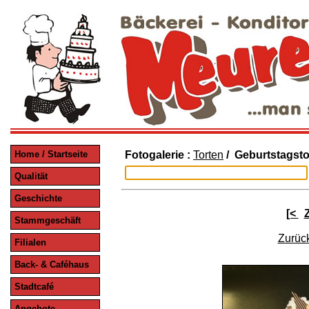
Home / Startseite
Fotogalerie :
Torten
/ Geburtstagsto
Qualität
Geschichte
[<
Stammgeschäft
Zurück
Filialen
Back- & Caféhaus
Stadtcafé
Angebote