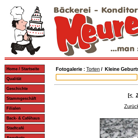
Home / Startseite
Fotogalerie :
Torten
/ Kleine Geburt
Qualität
Geschichte
[<
Stammgeschäft
Zurück
Filialen
Back- & Caféhaus
Stadtcafé
Angebote